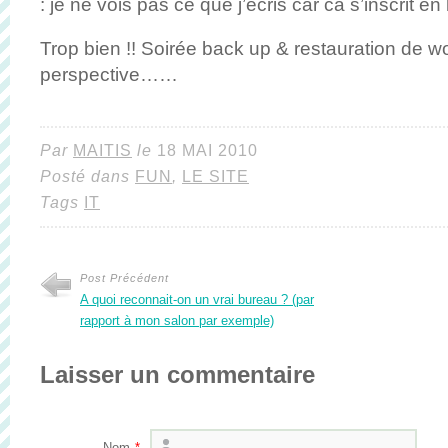
: je ne vois pas ce que j’écris car ca s’inscrit en
Trop bien !! Soirée back up & restauration de 
perspective……
Par
MAITIS
le
18 MAI 2010
Posté dans
FUN
,
LE SITE
Tags
IT
Post Précédent
A quoi reconnait-on un vrai bureau ? (par
rapport à mon salon par exemple)
Laisser un commentaire
Nom
*