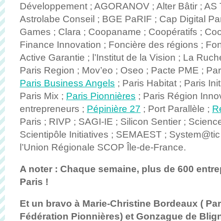
Développement ; AGORANOV ; Alter Bâtir ; AS 
Astrolabe Conseil ; BGE PaRIF ; Cap Digital Par
Games ; Clara ; Coopaname ; Coopératifs ; Coop
Finance Innovation ; Foncière des régions ; Fon
Active Garantie ; l’Institut de la Vision ; La Ruc
Paris Region ; Mov’eo ; Oseo ; Pacte PME ; Par
Paris Business Angels
; Paris Habitat ; Paris Ini
Paris Mix ;
Paris Pionnières
; Paris Région Inno
entrepreneurs ;
Pépinière 27
; Port Parallèle ;
R
Paris ; RIVP ; SAGI-IE ; Silicon Sentier ; Scien
Scientipôle Initiatives ; SEMAEST ; System@tic
l’Union Régionale SCOP Île-de-France.
A noter : Chaque semaine, plus de 600 entre
Paris !
Et un bravo à Marie-Christine Bordeaux ( Par
Fédération Pionnières) et Gonzague de Blig