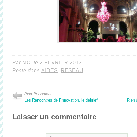
Par
MOI
le
2 FEVRIER 2012
Posté dans
AIDES
,
RÉSEAU
Post Précédent
Les Rencontres de l’innovation, le debrief
Rien 
Laisser un commentaire