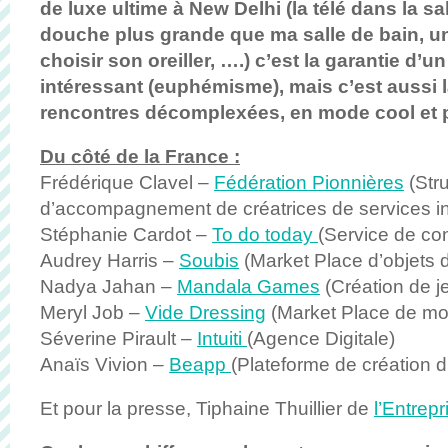
de luxe ultime à New Delhi (la télé dans la sa
douche plus grande que ma salle de bain, un
choisir son oreiller, ….) c’est la garantie d’
intéressant (euphémisme)
, m
ais c’est aussi 
rencontres décomplexées, en mode cool et 
Du côté de la France :
Frédérique Clavel –
Fédération Pionnières
(Str
d’accompagnement de créatrices de services i
Stéphanie Cardot –
To do today
(Service de con
Audrey Harris –
Soubis
(Market Place d’objets 
Nadya Jahan –
Mandala Games
(Création de 
Meryl Job –
Vide Dressing
(Market Place de mod
Séverine Pirault –
Intuiti
(Agence Digitale)
Anaïs Vivion –
Beapp
(Plateforme de création d
Et pour la presse, Tiphaine Thuillier de
l’Entrepr