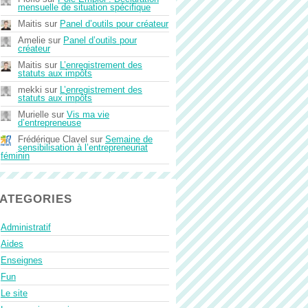
mensuelle de situation spécifique
Maitis
sur
Panel d’outils pour créateur
Amelie
sur
Panel d’outils pour
créateur
Maitis
sur
L’enregistrement des
statuts aux impôts
mekki
sur
L’enregistrement des
statuts aux impôts
Murielle
sur
Vis ma vie
d’entrepreneuse
Frédérique Clavel
sur
Semaine de
sensibilisation à l’entrepreneuriat
féminin
ATEGORIES
Administratif
Aides
Enseignes
Fun
Le site