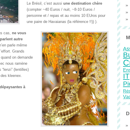
Le Brésil, c’est aussi
une destination chère
(compter ~40 Euros / nuit, ~8-10 Euros /
personne et / repas et au moins 10 EUros pour
une paire de Havaianas (la référence !!)) ).
us cas,
ne vous
M
parlent autre
 n’en parle même
As
l’effort. Grands
B
e quand on demande
C
 mec nous ramène
lenzi” (lentilles)
En
IT
 des kleenex.
Pi
 dépaysantes à
Rés
Va
D