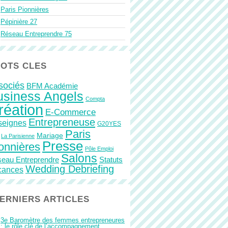
Paris Pionnières
Pépinière 27
Réseau Entreprendre 75
OTS CLES
sociés
BFM Académie
usiness Angels
Compta
réation
E-Commerce
Entrepreneuse
seignes
G20YES
Paris
Mariage
La Parisienne
Presse
onnières
Pôle Emploi
Salons
eau Entreprendre
Statuts
Wedding Debriefing
cances
ERNIERS ARTICLES
3e Baromètre des femmes entrepreneures
: le rôle clé de l’accompagnement