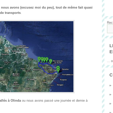
, nous avons (excusez moi du peu), tout de même fait quasi
 de transports
.
Rec
L
E
... 
C
allés à Olinda
ou nous avons passé une journée et demie à