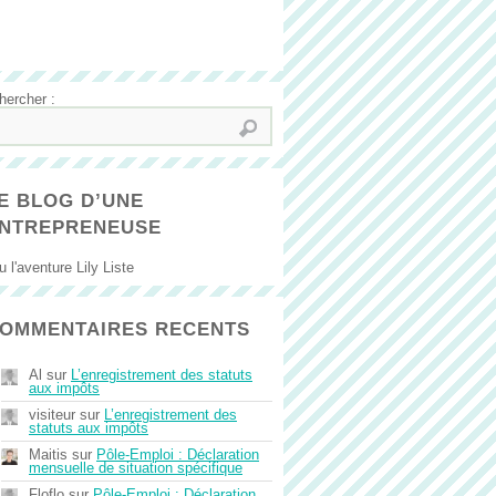
hercher :
E BLOG D’UNE
NTREPRENEUSE
ou l'aventure Lily Liste
OMMENTAIRES RECENTS
Al
sur
L’enregistrement des statuts
aux impôts
visiteur
sur
L’enregistrement des
statuts aux impôts
Maitis
sur
Pôle-Emploi : Déclaration
mensuelle de situation spécifique
Floflo
sur
Pôle-Emploi : Déclaration