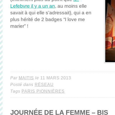
Lefebvre il y a un an
, au moins elle
savait à qui elle s’adressait), qui a en
plus hérité de 2 badges “I love me
marier” !
Par
MAITIS
le
11 MARS 2013
Posté dans
RÉSEAU
Tags
PARIS PIONNIÈRES
JOURNÉE DE LA FEMME – BIS