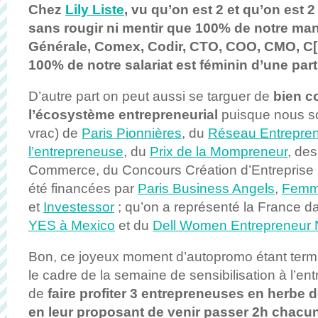
Chez
Lily Liste
, vu qu’on est 2 et qu’on est 2 
sans rougir ni mentir que 100% de notre ma
Générale, Comex, Codir, CTO, COO, CMO, C
100% de notre salariat est féminin d’une part
D’autre part on peut aussi se targuer de
bien c
l’écosystème entrepreneurial
puisque nous s
vrac) de
Paris Pionnières
, du
Réseau Entrepre
l’entrepreneuse
, du
Prix de la Mompreneur
, de
Commerce, du Concours Création d’Entreprise I
été financées par
Paris Business Angels
,
Femm
et
Investessor
; qu’on a représenté la France d
YES à Mexico
et du
Dell Women Entrepreneur 
Bon, ce joyeux moment d’autopromo étant term
le cadre de la semaine de sensibilisation à l’ent
de
faire profiter 3 entrepreneuses en herbe 
en leur proposant de venir passer 2h chacu