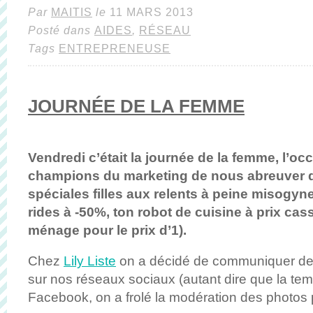
Par
MAITIS
le
11 MARS 2013
Posté dans
AIDES
,
RÉSEAU
Tags
ENTREPRENEUSE
JOURNÉE DE LA FEMME
Vendredi c’était la journée de la femme, l’oc
champions du marketing de nous abreuver
spéciales filles aux relents à peine misogyne
rides à -50%, ton robot de cuisine à prix cas
ménage pour le prix d’1).
Chez
Lily Liste
on a décidé de communiquer de 
sur nos réseaux sociaux (autant dire que la te
Facebook, on a frolé la modération des photos 