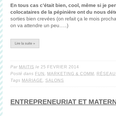
En tous cas c’était bien, cool, même si je p
colocataires de la pépinière ont du nous dét
sorties bien crevées (on refait ça le mois proch
on va attendre un peu…..)
Lire la suite »
Par
MAITIS
le
25 FEVRIER 2014
Posté dans
FUN
,
MARKETING & COMM
,
RÉSEAU
Tags
MARIAGE
,
SALONS
ENTREPRENEURIAT ET MATERN