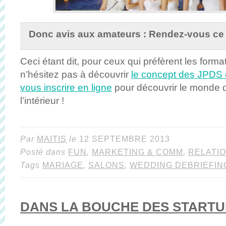
Donc avis aux amateurs : Rendez-vous ce 
Ceci étant dit, pour ceux qui préfèrent les forma
n’hésitez pas à découvrir
le concept des JPDS e
vous inscrire en ligne
pour découvrir le monde d
l’intérieur !
Par
MAITIS
le
12 SEPTEMBRE 2013
Posté dans
FUN
,
MARKETING & COMM
,
RELATI
Tags
MARIAGE
,
SALONS
,
WEDDING DEBRIEFIN
DANS LA BOUCHE DES START