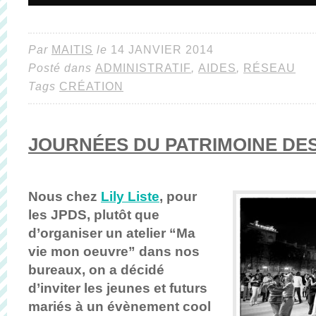
Par
MAITIS
le
14 JANVIER 2014
Posté dans
ADMINISTRATIF
,
AIDES
,
RÉSEAU
Tags
CRÉATION
JOURNÉES DU PATRIMOINE DE
Nous chez
Lily Liste
, pour
les JPDS, plutôt que
d’organiser un atelier “Ma
vie mon oeuvre” dans nos
bureaux, on a décidé
d’inviter les jeunes et futurs
mariés à un évènement cool