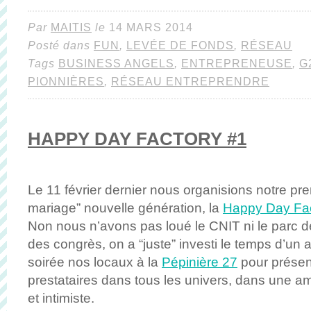
Par
MAITIS
le
14 MARS 2014
Posté dans
FUN
,
LEVÉE DE FONDS
,
RÉSEAU
Tags
BUSINESS ANGELS
,
ENTREPRENEUSE
,
G
PIONNIÈRES
,
RÉSEAU ENTREPRENDRE
HAPPY DAY FACTORY #1
Le 11 février dernier nous organisions notre pr
mariage” nouvelle génération, la
Happy Day Fac
Non nous n’avons pas loué le CNIT ni le parc d
des congrès, on a “juste” investi le temps d’un 
soirée nos locaux à la
Pépinière 27
pour présen
prestataires dans tous les univers, dans une
et intimiste.